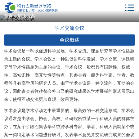
首页
首页
>
解决方案
学术交流会议
解决方案
会议概述
服务项目
学术会议是一种以促进科学发展、学术交流、课题研究等学术性话题
会议酒店
为主题的会议。学术会议是一种以促进科学发展、学术交流、课题研
年会策划
究等学术性话题为主题的会议。学术会议一般都具有国际性、权威
性、高知识性、高互动性等特点，其参会者一般为科学家、学者、教
相关服务
师等具有高学历的研究人员。由于学术会议是一种交流的，互动的会
议，因此参会者往往都会将自己的研究成果以学术展板的形式展示出
客户案例
来，使得互动交流更加直观、效果更好。
新闻动态
学术会议是学术活动之中最重要的、最高效的一种交流形式。学术会
会议学院
议通常是由学会、协会、高校、科研院所或某一个科研人员的群体主
办，在某个阶段召集该学科或跨学科专家、学者、科研人员就某个或
关于我们
某一类特定学术问题进行研讨、发表学术意见并交流研究成果的会议