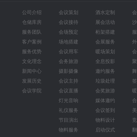
公司介绍
会议策划
酒水定制
会
仓储库房
会议接待
展会活动
沙
服务团队
会场预定
桁架搭建
服
客户案例
场地搭建
会展服务
外
服务优势
会议用车
暖场策划
会
文化理念
会务旅游
全息投影
聚
新闻中心
摄影摄像
邀约服务
舞
发展历史
会议主持
垃圾处理
签
会议学院
会议直播
会奖旅游
暖
灯光音响
媒体邀约
合
礼仪服务
会议签到
美
节目演出
物料设计
竞
物料服务
启动仪式
翻