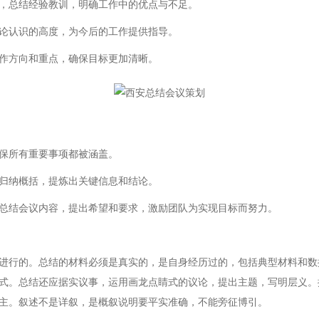
，总结经验教训，明确工作中的优点与不足。
论认识的高度，为今后的工作提供指导。
作方向和重点，确保目标更加清晰。
保所有重要事项都被涵盖。
归纳概括，提炼出关键信息和结论。
总结会议内容，提出希望和要求，激励团队为实现目标而努力。
进行的。总结的材料必须是真实的，是自身经历过的，包括典型材料和数
式。总结还应据实议事，运用画龙点睛式的议论，提出主题，写明层义。
主。叙述不是详叙，是概叙说明要平实准确，不能旁征博引。