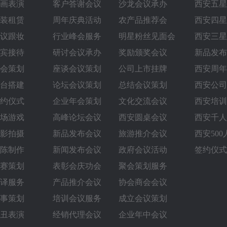
画表演
客户答谢会议
沙龙会议承办
西安五星
装租赁
周年庆典活动
农产品推荐会
西安四星
议跟妆
行业峰会服务
明星粉丝见面会
西安三星
宾接待
研讨会议承办
奖励颁奖会议
新品发布
会策划
座谈会议策划
公司上市挂牌
西安周年
台搭建
论坛会议策划
总结会议策划
西安公司
约仪式
企业年会策划
文化交流会议
西安培训
场游戏
高峰论坛会议
西安圆桌会议‌
西安千人
影拍摄
新品发布会议
旅游推介会议
西安50
陈制作
新闻发布会议
政府会议活动
签约仪式
赛策划
表彰会庆功会
聚会策划服务
译服务
产品推介会议
协会商会会议
事策划
培训会议服务
成立会议策划
丑表演
经销代理会议
企业年中会议