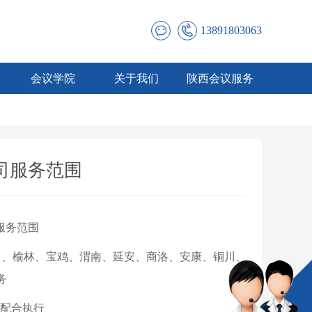
13891803063
会议学院
关于我们
陕西会议服务
司服务范围
中
、
榆林
、
宝鸡
、
渭南
、
延安
、
商洛
、
安康
、
铜川
、
务
配合执行