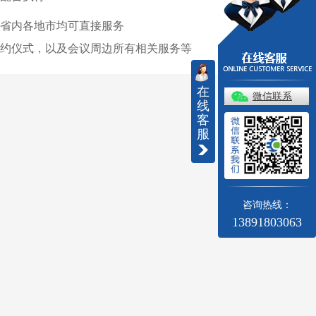
省内各地市均可直接服务
约仪式，以及会议周边所有相关服务等
在
微信联系
线
客
服
咨询热线：
13891803063