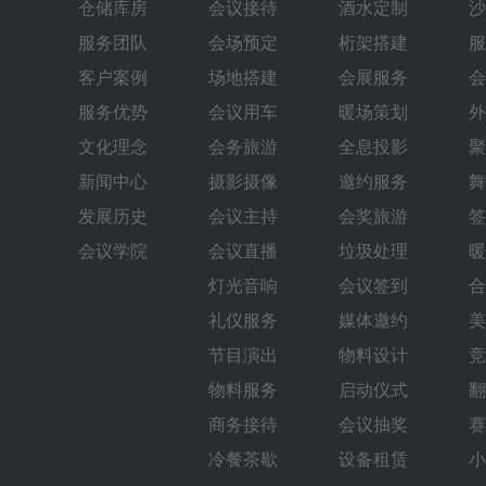
仓储库房
会议接待
酒水定制
沙
服务团队
会场预定
桁架搭建
服
客户案例
场地搭建
会展服务
会
服务优势
会议用车
暖场策划
外
文化理念
会务旅游
全息投影
聚
新闻中心
摄影摄像
邀约服务
舞
发展历史
会议主持
会奖旅游
签
会议学院
会议直播
垃圾处理
暖
灯光音响
会议签到
合
礼仪服务
媒体邀约
美
节目演出
物料设计
竞
物料服务
启动仪式
翻
商务接待
会议抽奖
赛
冷餐茶歇
设备租赁
小