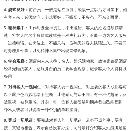
4. 姿式良好：
前台员工一般是站立服务，凌晨一点以后才可坐下，如
有客人来，必须站立，姿式要好，不吸烟，不失态，不东倒西歪。
5. 精神集中：
工作时要全神贯注，不出差错。客人的姓名必须搞清
楚，将客人的名字搞错或读错是一种失礼行为，不能一边为客人服务
一边接电话。在岗位上，不能只与一位熟悉的客人谈话过久。不要同
时办理几件事，以免精神不集中出现差错现象。
6. 学会观察：
酒店内人来人往，名人、娱乐活动家、政治家都是酒店
经常光顾的客人，总服务台的员工要学会观察，记录客人个人资料以
备用
7. 对待客人一视同仁：
对待客人要一视同仁，对重要的客人或熟客可
以不露声色巧妙地给予照顾，让他感到与众不同，有一种优越感，及
被重视、被尊重感。其实，每一位客人都盼望和期待着自己能受到一
种私人或者可以说着一种个别的单独接待。
8. 完成一切承诺：
要完成对客人的一切承诺，若办不成的事，要直
接、真诚地相告，表示自己没有办法，同时最好介绍客人到能满足客