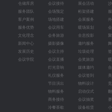
仓储库房
会议接待
展会活动
沙
服务团队
会场预定
桁架搭建
服
客户案例
场地搭建
会展服务
外
服务优势
会议用车
暖场策划
会
文化理念
会务旅游
全息投影
聚
新闻中心
摄影摄像
邀约服务
舞
发展历史
会议主持
垃圾处理
签
会议学院
会议直播
会奖旅游
暖
灯光音响
媒体邀约
合
礼仪服务
会议签到
美
节目演出
物料设计
竞
物料服务
启动仪式
翻
商务接待
会议抽奖
赛
冷餐茶歇
设备租赁
小