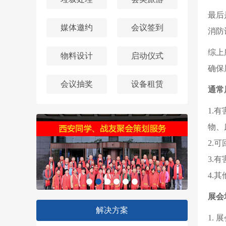
最后
媒体邀约
会议签到
消防
综上
物料设计
启动仪式
确保
会议抽奖
设备租赁
通常
1.
物、
2.
3.
4.
展会
解决方案
1.