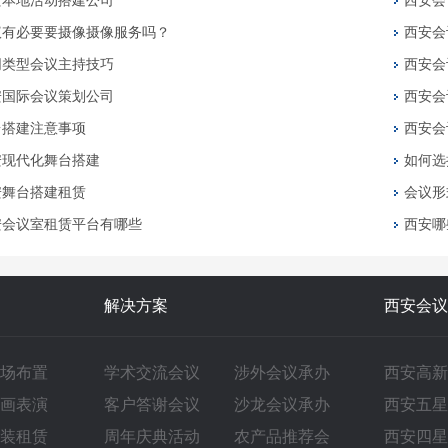
安本地活动搭建公司
西安会
议有必要要摄像摄像服务吗？
西安会
同类型会议主持技巧
西安会
安国际会议策划公司
西安会
台搭建注意事项
西安会
安现代化舞台搭建
如何选
安舞台搭建租赁
会议形
安会议室租赁平台有哪些
西安哪
解决方案
西安会议
场布置
学术交流会议
涉外会议承办
西安高新
画表演
客户答谢会议
沙龙会议承办
西安五星
装租赁
周年庆典活动
农产品推荐会
西安四星