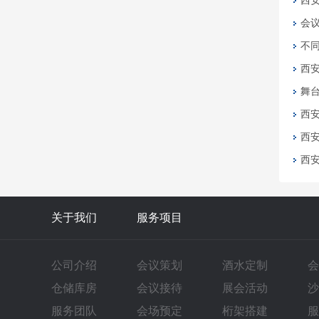
西
会
不
西
舞
西
西
西
关于我们
服务项目
公司介绍
会议策划
酒水定制
会
仓储库房
会议接待
展会活动
沙
服务团队
会场预定
桁架搭建
服