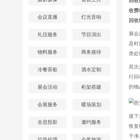
回收
收费
会议直播
灯光音响
回收
展会
礼仪服务
节目演出
及时
物料服务
商务接待
类处
其次
冷餐茶歇
酒水定制
行回
的物
展会活动
桁架搭建
会展服务
暖场策划
接下
全息投影
邀约服务
恢复
干净
垃圾处理
会奖旅游