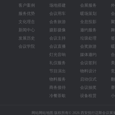
客户案例
场地搭建
会展服务
外
服务优势
会议用车
暖场策划
会
文化理念
会务旅游
全息投影
聚
新闻中心
摄影摄像
邀约服务
舞
发展历史
会议主持
垃圾处理
签
会议学院
会议直播
会奖旅游
暖
灯光音响
媒体邀约
合
礼仪服务
会议签到
美
节目演出
物料设计
竞
物料服务
启动仪式
翻
商务接待
会议抽奖
赛
冷餐茶歇
设备租赁
小
网站网站地图
版权所有© 2026 西安悦行迈斯会议