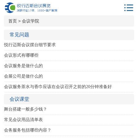
首页
首页
>
会议学院
解决方案
常见问题
服务项目
悦行迈斯会议摆台细节要求
会议酒店
会议形式有哪哪些
会议服务是做什么的
年会策划
会展公司是做什么的
相关服务
会议服务茶水与香巾应该在会议召开之前的20分钟准备好
客户案例
会议课堂
新闻动态
舞台搭建一般多少钱？
会议学院
常见会议用品清单表
关于我们
会务服务包括哪些内容？