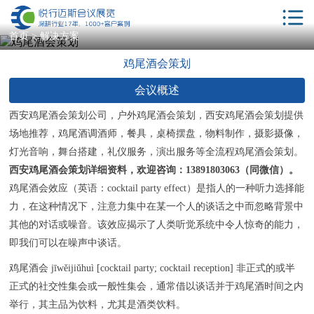
首页
首页
>
解决方案
鸡尾酒会策划
解决方案
会议概述
服务项目
西安鸡尾酒会策划公司，户外鸡尾酒会策划，西安鸡尾酒会策划提供
会议酒店
场地推荐，鸡尾酒调酒师，餐具，桌椅摆盘，物料制作，摄影摄像，
年会策划
灯光音响，舞台搭建，礼仪服务，演出服务等全流程鸡尾酒会策划。
西安鸡尾酒会策划详细资料
，欢迎咨询：13891803063（同微信）。
相关服务
鸡尾酒会效应（英语：cocktail party effect）是指人的一种听力选择能
力，在这种情况下，注意力集中在某一个人的谈话之中而忽略背景中
客户案例
其他的对话或噪音。该效应揭示了人类听觉系统中令人惊奇的能力，
新闻动态
即我们可以在噪声中谈话。
会议学院
鸡尾酒会 jīwěijiǔhuì [cocktail party; cocktail reception] 非正式的或半
正式的社交性集会或一般性集会，通常借以谈话并于鸡尾酒时间之内
关于我们
举行，其主品为饮料，尤其是酒类饮料。