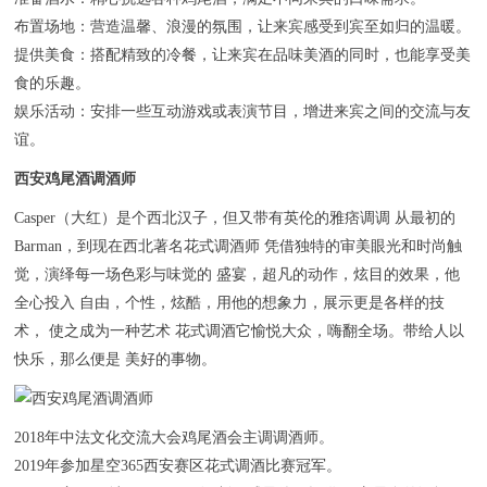
布置场地：营造温馨、浪漫的氛围，让来宾感受到宾至如归的温暖。
提供美食：搭配精致的冷餐，让来宾在品味美酒的同时，也能享受美
食的乐趣。
娱乐活动：安排一些互动游戏或表演节目，增进来宾之间的交流与友
谊。
西安鸡尾酒调酒师
Casper（大红）是个西北汉子，但又带有英伦的雅痞调调 从最初的
Barman，到现在西北著名花式调酒师 凭借独特的审美眼光和时尚触
觉，演绎每一场色彩与味觉的 盛宴，超凡的动作，炫目的效果，他
全心投入 自由，个性，炫酷，用他的想象力，展示更是各样的技
术， 使之成为一种艺术 花式调酒它愉悦大众，嗨翻全场。带给人以
快乐，那么便是 美好的事物。
2018年中法文化交流大会鸡尾酒会主调调酒师。
2019年参加星空365西安赛区花式调酒比赛冠军。