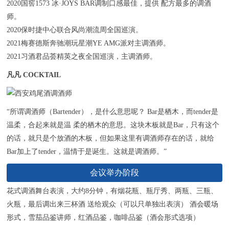
2020国窖1573 冰·JOYS BAR调制口感最佳，提供 配方最多的调酒
师。
2020保时捷中心联合风尚潮流周全国巡演。
2021梅赛德斯奔驰潮玩星潮YE AMG派对主调酒师。
2021习酒君品荟精英之夜全国巡演，主调酒师。
凡凡 COCKTAIL
“所谓调酒师（Bartender），是什么意思呢？ Bar是栖木，而tender是
温柔，合起来就是温 柔的栖木的意思。这块木板就是Bar，只有这个
的话，就只是个放酒的木板，但如果这里有调酒师存在的话，就给
Bar加上了tender，温情于是诞生。这就是调酒师。”
会议举办阶段
花式调酒舞台表演，大约8分钟，有烟花瓶、瓶厅秀、两瓶、三瓶、
火瓶，最后调出来三杯酒 送给观众（可以只单独出表演） 酒会暖场
形式，雪茄品鉴讲师，红酒品鉴，咖啡品鉴（酒会形式选项）