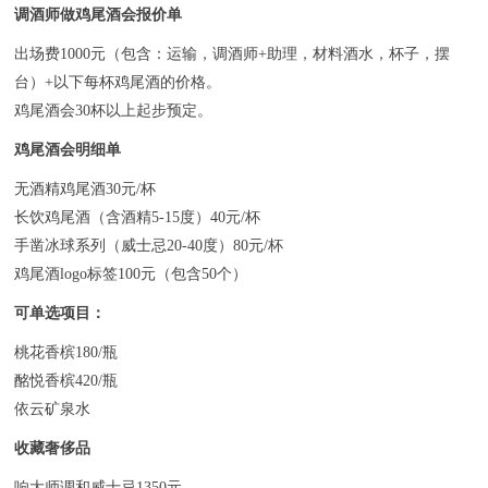
调酒师做鸡尾酒会报价单
出场费1000元（包含：运输，调酒师+助理，材料酒水，杯子，摆
台）+以下每杯鸡尾酒的价格。
鸡尾酒会30杯以上起步预定。
鸡尾酒会明细单
无酒精鸡尾酒30元/杯
长饮鸡尾酒（含酒精5-15度）40元/杯
手凿冰球系列（威士忌20-40度）80元/杯
鸡尾酒logo标签100元（包含50个）
可单选项目：
桃花香槟180/瓶
酩悦香槟420/瓶
依云矿泉水
收藏奢侈品
响大师调和威士忌1350元