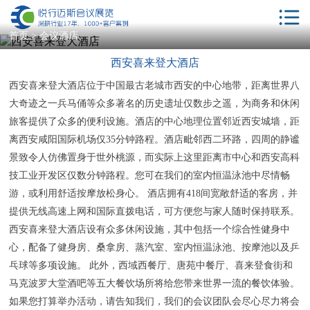
首页
首页
>
会议酒店
西安喜来登大酒店
解决方案
西安喜来登大酒店位于中国最古老城市西安的中心地带，距离世界八
服务项目
大奇迹之一兵马俑等众多著名的历史遗址仅数步之遥，为商务和休闲
会议酒店
旅客提供了众多的便利设施。酒店的中心地理位置邻近西安城墙，距
离西安咸阳国际机场仅35分钟路程。酒店毗邻西二环路，四周的静谧
年会策划
景致令人仿佛置身于世外桃源，而实际上这里距离市中心和西安高科
技工业开发区仅数分钟路程。您可在我们的室内恒温泳池中尽情畅
相关服务
游，或利用舒适按摩放松身心。 酒店拥有418间宽敞舒适的客房，并
客户案例
提供无线高速上网和国际直拨电话，可方便您与家人随时保持联系。
西安喜来登大酒店设有众多休闲设施，其中包括一个综合性健身中
新闻动态
心，配备了健身房、桑拿房、蒸汽室、室内恒温泳池、按摩池以及乒
会议学院
乓球等多项设施。 此外，西域西餐厅、唐苑中餐厅、喜来登食街和
马克波罗大堂酒吧等五大餐饮场所将给您带来世界一流的餐饮体验。
关于我们
如果您打算举办活动，请告知我们，我们的会议团队会尽心尽力将会