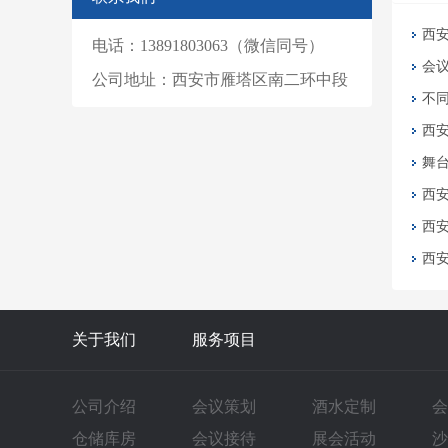
西
电话：13891803063（微信同号）
会
公司地址：西安市雁塔区南二环中段
不
西
舞
西
西
西
关于我们
服务项目
公司介绍
会议策划
酒水定制
会
仓储库房
会议接待
展会活动
沙