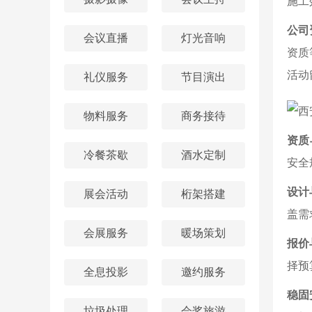
施工
公司
会议直播
灯光音响
资质
活动
礼仪服务
节目演出
物料服务
商务接待
资质
冷餐茶歇
酒水定制
安全
设计
展会活动
桁架搭建
盖需
会展服务
暖场策划
报价
择预
全息投影
邀约服务
稳固
垃圾处理
会奖旅游