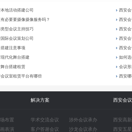
安本地活动搭建公司
西安会
议有必要要摄像摄像服务吗？
西安会
同类型会议主持技巧
西安会
安国际会议策划公司
西安会
台搭建注意事项
西安会
安现代化舞台搭建
如何选
安舞台搭建租赁
会议形
安会议室租赁平台有哪些
西安哪
解决方案
西安会议
场布置
学术交流会议
涉外会议承办
西安高新
画表演
客户答谢会议
沙龙会议承办
西安五星