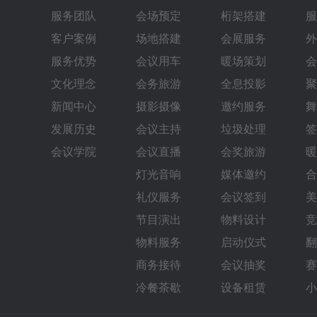
服务团队
会场预定
桁架搭建
服
客户案例
场地搭建
会展服务
外
服务优势
会议用车
暖场策划
会
文化理念
会务旅游
全息投影
聚
新闻中心
摄影摄像
邀约服务
舞
发展历史
会议主持
垃圾处理
签
会议学院
会议直播
会奖旅游
暖
灯光音响
媒体邀约
合
礼仪服务
会议签到
美
节目演出
物料设计
竞
物料服务
启动仪式
翻
商务接待
会议抽奖
赛
冷餐茶歇
设备租赁
小