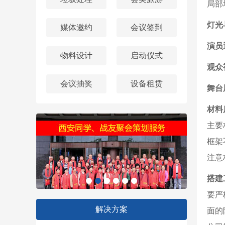
局部
灯光
媒体邀约
会议签到
演员
物料设计
启动仪式
观众
会议抽奖
设备租赁
舞台
材料
主要
框架
注意
搭建
要严
解决方案
面的