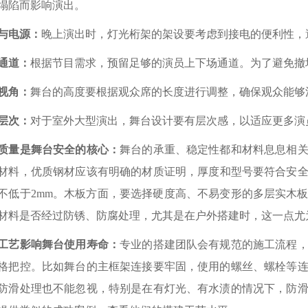
塌陷而影响演出。
与电源：
晚上演出时，灯光桁架的架设要考虑到接电的便利性，
通道：
根据节目需求，预留足够的演员上下场通道。为了避免撤
视角：
舞台的高度要根据观众席的长度进行调整，确保观众能够
层次：
对于室外大型演出，舞台设计要有层次感，以适应更多演
质量是舞台安全的核心：
舞台的承重、稳定性都和材料息息相
材料，优质钢材应该有明确的材质证明，厚度和型号要符合安全
不低于2mm。木板方面，要选择硬度高、不易变形的多层实木
材料是否经过防锈、防腐处理，尤其是在户外搭建时，这一点尤
工艺影响舞台使用寿命：
专业的搭建团队会有规范的施工流程
格把控。比如舞台的主框架连接要牢固，使用的螺丝、螺栓等
防滑处理也不能忽视，特别是在有灯光、有水渍的情况下，防