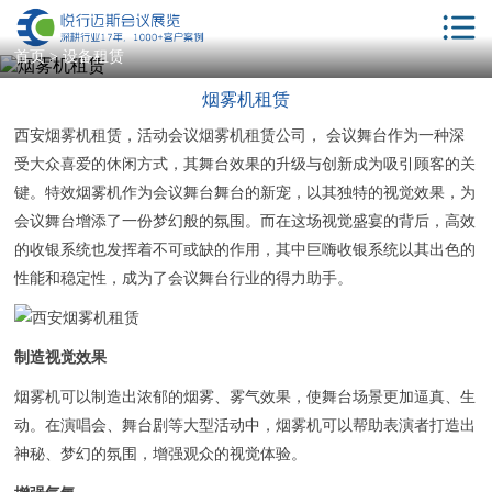
首页
首页
>
设备租赁
烟雾机租赁
解决方案
西安烟雾机租赁，活动会议烟雾机租赁公司， 会议舞台作为一种深
服务项目
受大众喜爱的休闲方式，其舞台效果的升级与创新成为吸引顾客的关
会议酒店
键。特效烟雾机作为会议舞台舞台的新宠，以其独特的视觉效果，为
会议舞台增添了一份梦幻般的氛围。而在这场视觉盛宴的背后，高效
年会策划
的收银系统也发挥着不可或缺的作用，其中巨嗨收银系统以其出色的
性能和稳定性，成为了会议舞台行业的得力助手。
相关服务
客户案例
制造视觉效果
新闻动态
烟雾机可以制造出浓郁的烟雾、雾气效果，使舞台场景更加逼真、生
会议学院
动。在演唱会、舞台剧等大型活动中，烟雾机可以帮助表演者打造出
神秘、梦幻的氛围，增强观众的视觉体验。
关于我们